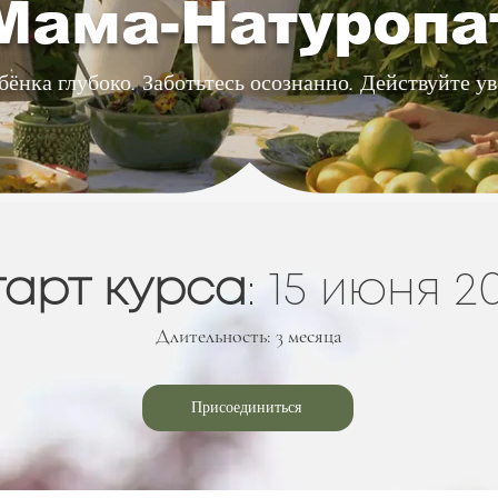
Мама-Натуропа
ёнка глубоко. Заботьтесь осознанно. Действуйте ув
арт курса
: 15 июня 2
Длительность: 3 месяца
Присоединиться