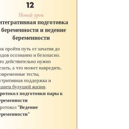
12
Новый урок
тегративная подготовка
 беременности и ведение
беременности
ак пройти путь от зачатия до
одов осознанно и безопасно.
то действительно нужно
елать, а что может навредить.
овременные тесты,
утритивная поддержка и
ащита будущей жизни
.
ротокол
подготовки пары к
еременности
ротокол "
Ведение
еременности
"