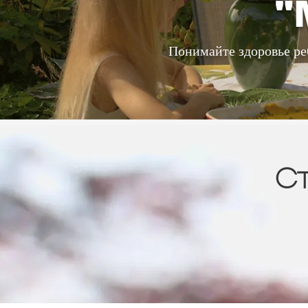
"
Понимайте здоровье реб
Ст