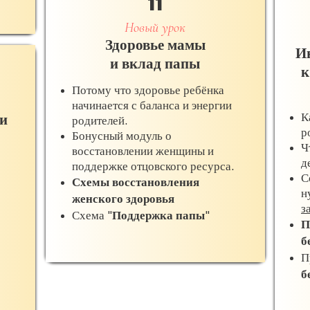
11
Новый урок
Здоровье мамы
Ин
и вклад папы
к
Потому что здоровье ребёнка
начинается с баланса и энергии
К
и
родителей.
р
Бонусный модуль о
Ч
восстановлении женщины и
д
поддержке отцовского ресурса.
С
Схемы восстановления
н
женского здоровья
з
Схема "
Поддержка папы
"
П
б
П
б