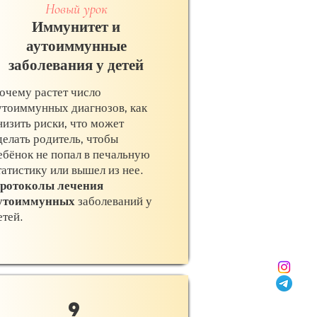
Новый урок
Иммунитет и
аутоиммунные
заболевания у детей
очему растет число
утоиммунных диагнозов, как
низить риски, что может
делать родитель, чтобы
ебёнок не попал в печальную
татистику или вышел из нее.
ротоколы лечения
утоиммунных
заболеваний у
етей.
9