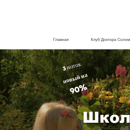
Главная
Клуб Доктора Соло
3 поток
новый на
90%
Школ