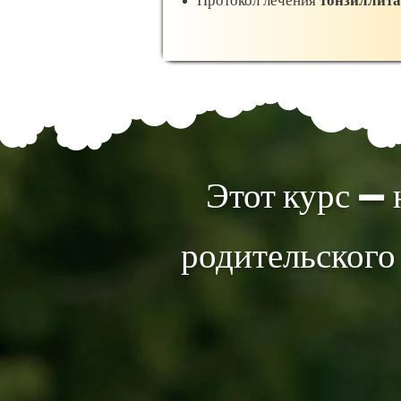
Протокол лечения
тонзиллита
Этот курс — 
родительского