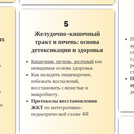
5
Желудочно-кишечный
ых
П
тракт и печень: основа
а
детоксикации и здоровья
с
с
Кишечник, печень, желчный
как
о
р
невидимая основа здоровья.
с
Как наладить пищеварение,
П
избежать воспалений,
а
восстановить слизистые и
е
д
микробиоту.
Протоколы восстановления
о
ЖКТ
по интегративно-
педиатрической схеме 4R