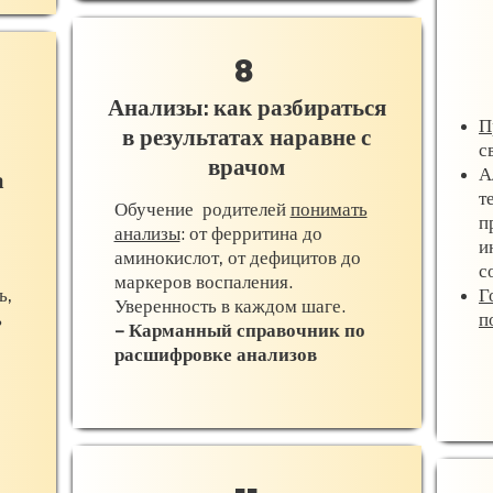
8
Анализы: как разбираться
П
в результатах наравне с
с
врачом
А
а
т
Обучение родителей
понимать
п
анализы
: от ферритина до
и
аминокислот, от дефицитов до
с
маркеров воспаления.
ь,
Г
Уверенность в каждом шаге.
ь
п
– Карманный справочник по
расшифровке анализов