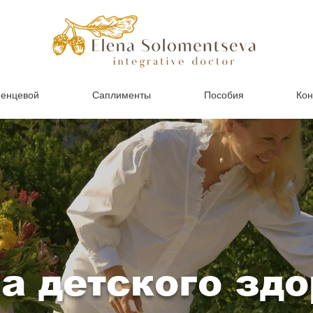
менцевой
Саплименты
Пособия
Кон
а детского здо