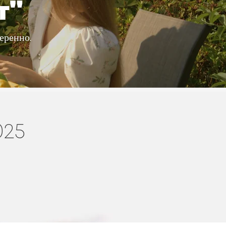
т"
еренно.
025