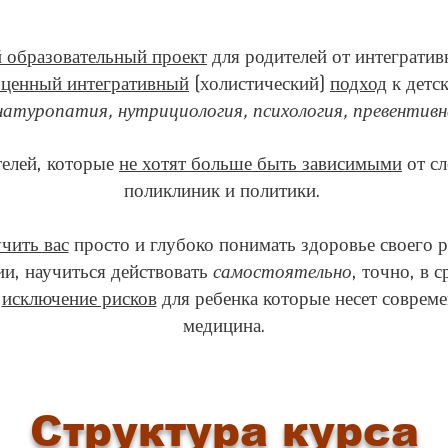
 образовательный проект
для родителей от интегратив
ценный интегративный
(холистический)
подход
к детс
натуропатия, нутрициология, психология, превентивн
телей, которые
не хотят больше быть зависимыми
от сл
поликлиник и политики.
чить вас
просто и глубоко понимать здоровье своего р
ии, научиться действовать
самостоятельно
, точно, в 
и
исключение рисков
для ребенка которые несет совреме
медицина.
Структура курса