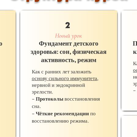
2
Новый урок
о
Фундамент детского
П
здоровья: сон, физическая
к
активность, режим
К
о
Как с ранних лет заложить
н
основу сильного иммунитета
,
з
нервной и эндокринной
–
зрелости.
–
Протоколы
восстановления
сна.
–
Чёткие рекомендации
по
восстановлению режима.