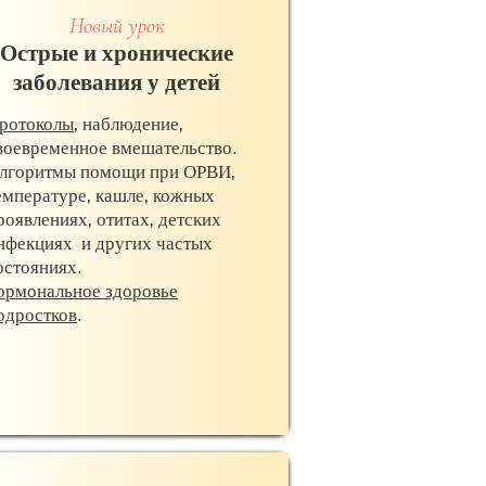
Новый урок
Острые и хронические
заболевания у детей
ротоколы
, наблюдение,
воевременное вмешательство.
лгоритмы помощи при ОРВИ,
емпературе, кашле, кожных
роявлениях, отитах, детских
нфекциях и других частых
остояниях.
ормональное здоровье
одростков
.