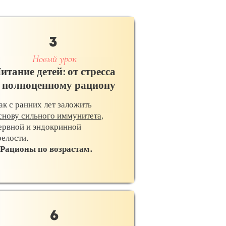
3
Новый урок
итание детей: от стресса
 полноценному рациону
ак с ранних лет заложить
снову сильного иммунитета
,
ервной и эндокринной
релости.
Рационы по возрастам.
6