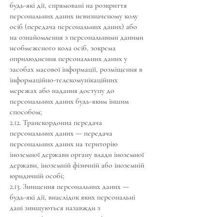
будь-які дії, спрямовані на розкриття
персональних даних невизначеному колу
осіб (передача персональних даних) або
на ознайомлення з персональними даними
необмеженого кола осіб, зокрема
оприлюднення персональних даних у
засобах масової інформації, розміщення в
інформаційно-телекомунікаційних
мережах або надання доступу до
персональних даних будь-яким іншим
способом;
2.12. Транскордонна передача
персональних даних — передача
персональних даних на територію
іноземної держави органу влади іноземної
держави, іноземній фізичній або іноземній
юридичній особі;
2.13. Знищення персональних даних —
будь-які дії, внаслідок яких персональні
дані знищуються назавжди з