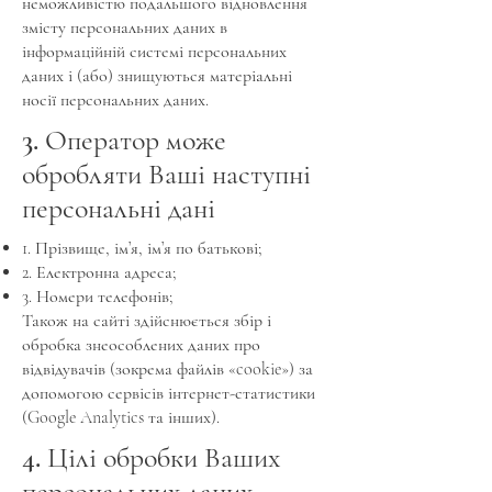
неможливістю подальшого відновлення
змісту персональних даних в
інформаційній системі персональних
даних і (або) знищуються матеріальні
носії персональних даних.
3. Оператор може
обробляти Ваші наступні
персональні дані
1. Прізвище, ім’я, ім’я по батькові;
2. Електронна адреса;
3. Номери телефонів;
Також на сайті здійснюється збір і
обробка знеособлених даних про
відвідувачів (зокрема файлів «cookie») за
допомогою сервісів інтернет-статистики
(Google Analytics та інших).
4. Цілі обробки Ваших
персональних даних