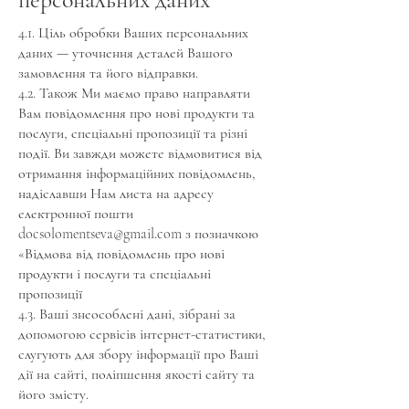
4.1. Ціль обробки Ваших персональних
даних — уточнення деталей Вашого
замовлення та його відправки.
4.2. Також Ми маємо право направляти
Вам повідомлення про нові продукти та
послуги, спеціальні пропозиції та різні
події. Ви завжди можете відмовитися від
отримання інформаційних повідомлень,
надіславши Нам листа на адресу
електронної пошти
docsolomentseva@gmail.com
з позначкою
«Відмова від повідомлень про нові
продукти і послуги та спеціальні
пропозиції
4.3. Ваші знеособлені дані, зібрані за
допомогою сервісів інтернет-статистики,
слугують для збору інформації про Ваші
дії на сайті, поліпшення якості сайту та
його змісту.