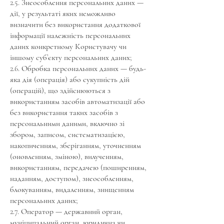
2.5. Знеособлення персональних даних —
дії, у результаті яких неможливо
визначити без використання додаткової
інформації належність персональних
даних конкретному Користувачу чи
іншому суб’єкту персональних даних;
2.6. Обробка персональних даних — будь-
яка дія (операція) або сукупність дій
(операцій), що здійснюються з
використанням засобів автоматизації або
без використання таких засобів з
персональними даними, включно зі
збором, записом, систематизацією,
накопиченням, зберіганням, уточненням
(оновленням, зміною), вилученням,
використанням, передачею (поширенням,
наданням, доступом), знеособленням,
блокуванням, видаленням, знищенням
персональних даних;
2.7. Оператор — державний орган,
муніципальний орган, юридична чи