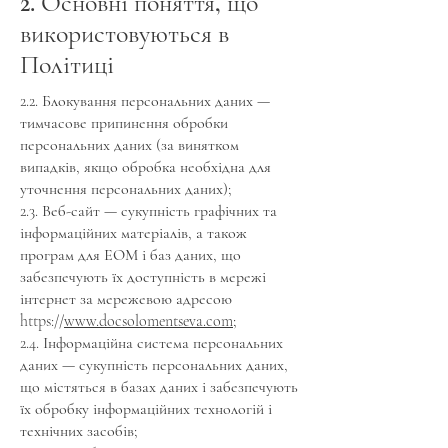
2. Основні поняття, що
використовуються в
Політиці
2.2. Блокування персональних даних —
тимчасове припинення обробки
персональних даних (за винятком
випадків, якщо обробка необхідна для
уточнення персональних даних);
2.3. Веб-сайт — сукупність графічних та
інформаційних матеріалів, а також
програм для ЕОМ і баз даних, що
забезпечують їх доступність в мережі
інтернет за мережевою адресою
https://
www.docsolomentseva.com
;
2.4. Інформаційна система персональних
даних — сукупність персональних даних,
що містяться в базах даних і забезпечують
їх обробку інформаційних технологій і
технічних засобів;