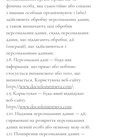
фізична особа, яка самостійно або спільно
з іншими особами організовують і (або)
здійснюють обробку персональних даних,
а також визначають цілі обробки
персональних даних, склад персональних
даних, що підлягають обробці, дії
(операції), що здійснюються з
персональними даними;
2.8. Персональні дані — будь-яка
інформація, що прямо або побічно
стосується визначеного або того, що
визначається, Користувача веб-сайту
https://
www.docsolomentseva.com
/;
2.9. Користувач — будь-який відвідувач
веб-сайту
https://
www.docsolomentseva.com
;
2.10. Надання персональних даних — дії,
спрямовані на розкриття персональних
даних певній особі або певному колу осіб;
2.11. Поширення персональних даних —