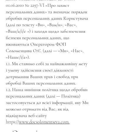
01.06.2010
№ 2297-VI «Про захист
персональних даних» та визначає порядок
обробки персональних даних Користувача
(далі по тексту «Ви», «Вам/и», «Вас»,
«Ваш/а/і/е ») і заходи щодо забезпечення
безпеки персональних даних, що
вживаються Оператором ФОП
Cоломенцнва О.Є. (далі — «Ми», «Нас»,
«Наше/і/а»).
1.1. Ми ставимо собі за найважливішу мету
і умову здійснення своєї діяльності
дотримання Ваших прав і свобод при
обробці Ваших персональних даних.
1.2. Наша нинішня політика щодо обробки
персональних даних (далі — Політика)
застосовується до всієї інформації, яку Ми
можемо отримати від Вас, як від
відвідувача веб-сайту
https://
www.docsolomentseva.com
.