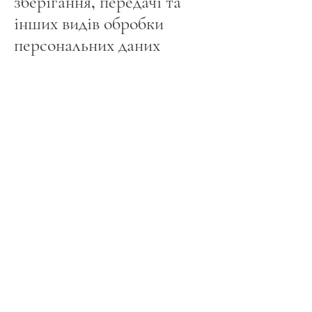
зберігання, передачі та
інших видів обробки
персональних даних
Безпека персональних даних, які Ми
обробляємо, забезпечується шляхом
реалізації правових, організаційних і
технічних заходів, необхідних для
виконання вимог чинного законодавства у
сфері захисту Ваших персональних даних.
6.1. Ми забезпечуємо збереження Ваших
персональних даних та вживаємо всіх
можливих заходів, що виключають доступ
до персональних даних неуповноважених
осіб.
6.2. Ваші персональні дані ніколи, ні за
яких умов не будуть передані третім
особам, за винятком випадків, пов’язаних з
виконанням чинного законодавства.
6.3. У разі виявлення неточностей у