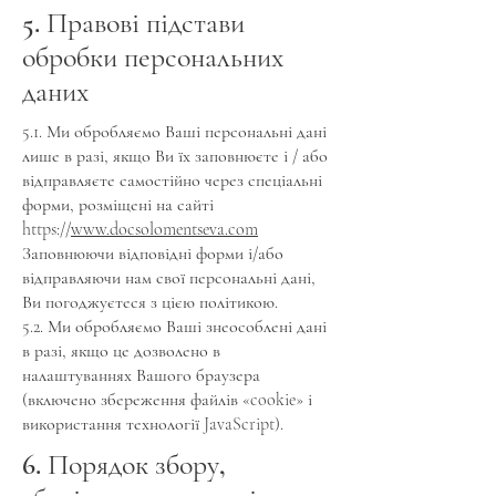
5. Правові підстави
обробки персональних
даних
5.1. Ми обробляємо Ваші персональні дані
лише в разі, якщо Ви їх заповнюєте і / або
відправляєте самостійно через спеціальні
форми, розміщені на сайті
https://
www.docsolomentseva.com
Заповнюючи відповідні форми і/або
відправляючи нам свої персональні дані,
Ви погоджуєтеся з цією політикою.
5.2. Ми обробляємо Ваші знеособлені дані
в разі, якщо це дозволено в
налаштуваннях Вашого браузера
(включено збереження файлів «cookie» і
використання технології JavaScript).
6. Порядок збору,