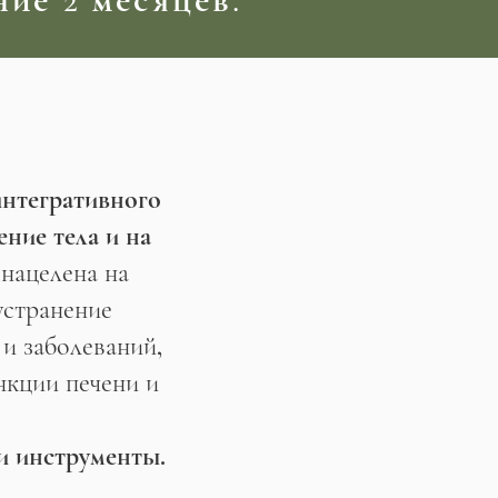
интегративного
ение тела и на
нацелена на
устранение
и заболеваний,
нкции печени и
и инструменты.