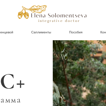
менцевой
Саплименты
Пособия
Кон
С+
рамма