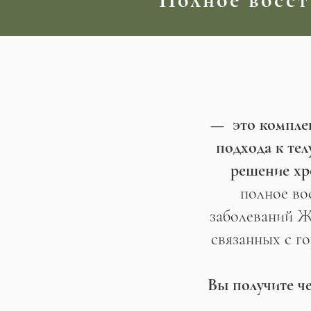
— это комплек
подхода к тел
решение хр
полное во
заболеваний Ж
связанных с г
Вы получите ч