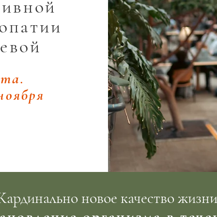
тивной
опатии
евой
ыта
.
 ноября
Кардинально новое качество жизни
ановление организма в течен