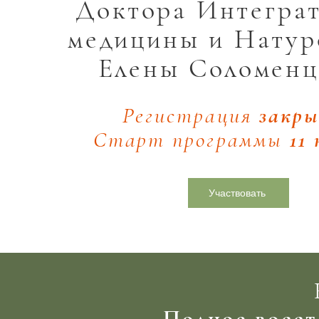
Доктора Интегра
медицины и Натур
Елены Соломенц
Регистрация
закр
Старт программы
11
Участвовать
Полное восст