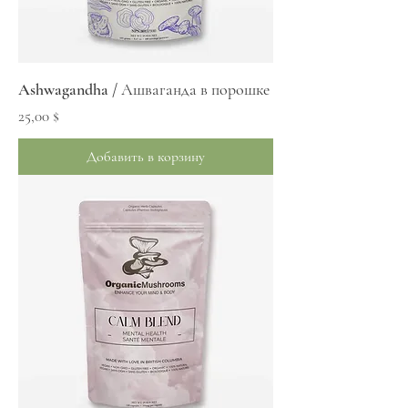
Ashwagandha / Ашваганда в порошке
Цена
25,00 $
Добавить в корзину