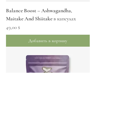
Balance Boost – Ashwagandha,
Maitake And Shiitake в капсулах
Цена
49,00 $
Добавить в корзину